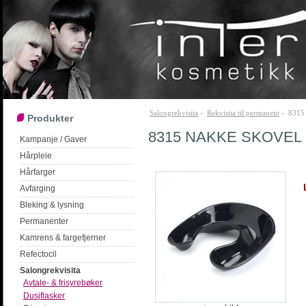
Salongrekvisita
-
Rekvisita til permanent
- 8315 
Produkter
8315 NAKKE SKOVEL
Kampanje / Gaver
Hårpleie
Hårfarger
Avfarging
Bleking & lysning
Permanenter
Kamrens & fargefjerner
Refectocil
Salongrekvisita
Avtale- & frisyrebøker
Dusjflasker