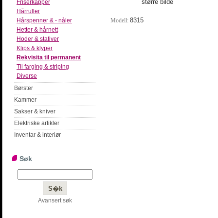
større bilde
Friserkapper
Hårruller
8315
Modell:
Hårspenner & - nåler
Hetter & hårnett
Hoder & stativer
Klips & klyper
Rekvisita til permanent
Til farging & striping
Diverse
Børster
Kammer
Sakser & kniver
Elektriske artikler
Inventar & interiør
Søk
Avansert søk