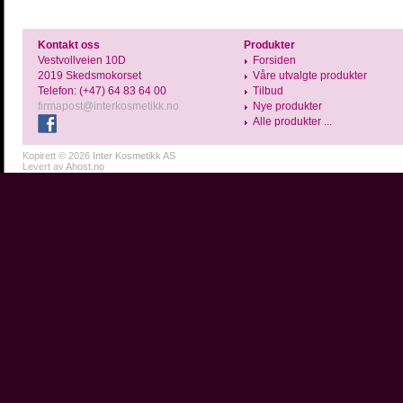
Kontakt oss
Produkter
Vestvollveien 10D
Forsiden
2019 Skedsmokorset
Våre utvalgte produkter
Telefon: (+47) 64 83 64 00
Tilbud
firmapost@interkosmetikk.no
Nye produkter
Alle produkter ...
Kopirett © 2026
Inter Kosmetikk AS
Levert av
Ahost.no