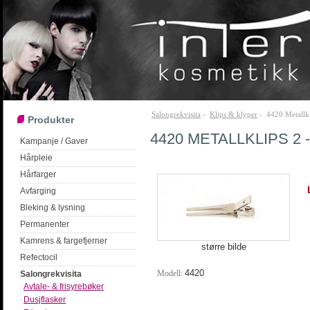
Salongrekvisita
-
Klips & klyper
- 4420 Metallkl
Produkter
4420 METALLKLIPS 2 
Kampanje / Gaver
Hårpleie
Hårfarger
Avfarging
Bleking & lysning
Permanenter
Kamrens & fargefjerner
større bilde
Refectocil
4420
Modell:
Salongrekvisita
Avtale- & frisyrebøker
Dusjflasker