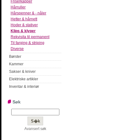
Friserkapper
Hårruller
Hårspenner & - nåler
Hetter & hårnett
Hoder & stativer
Klips & klyper
Rekvisita til permanent
Til farging & striping
Diverse
Børster
Kammer
Sakser & kniver
Elektriske artikler
Inventar & interiør
Søk
Avansert søk