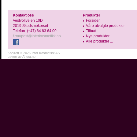
Kontakt oss
Produkter
Vestvollveien 10D
Forsiden
2019 Skedsmokorset
Våre utvalgte produkter
Telefon: (+47) 64 83 64 00
Tilbud
firmapost@interkosmetikk.no
Nye produkter
Alle produkter ...
Kopirett © 2026
Inter Kosmetikk AS
Levert av
Ahost.no