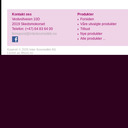
Kontakt oss
Produkter
Vestvollveien 10D
Forsiden
2019 Skedsmokorset
Våre utvalgte produkter
Telefon: (+47) 64 83 64 00
Tilbud
firmapost@interkosmetikk.no
Nye produkter
Alle produkter ...
Kopirett © 2026
Inter Kosmetikk AS
Levert av
Ahost.no