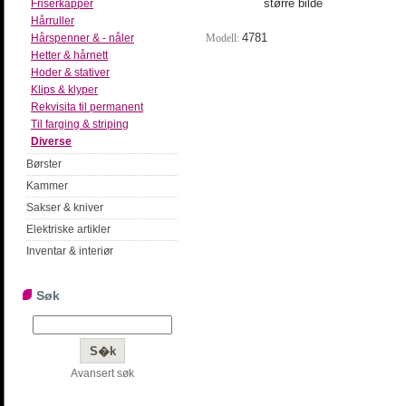
større bilde
Friserkapper
Hårruller
4781
Modell:
Hårspenner & - nåler
Hetter & hårnett
Hoder & stativer
Klips & klyper
Rekvisita til permanent
Til farging & striping
Diverse
Børster
Kammer
Sakser & kniver
Elektriske artikler
Inventar & interiør
Søk
Avansert søk