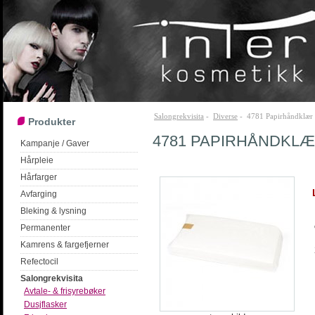
Salongrekvisita
-
Diverse
- 4781 Papirhåndklær -
Produkter
4781 PAPIRHÅNDKLÆ
Kampanje / Gaver
Hårpleie
Hårfarger
Avfarging
Bleking & lysning
Permanenter
Kamrens & fargefjerner
Refectocil
Salongrekvisita
Avtale- & frisyrebøker
Dusjflasker