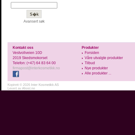
Avansert søk
Kontakt oss
Produkter
Vestvollveien 10D
Forsiden
2019 Skedsmokorset
Våre utvalgte produkter
Telefon: (+47) 64 83 64 00
Tilbud
firmapost@interkosmetikk.no
Nye produkter
Alle produkter ...
Kopirett © 2026
Inter Kosmetikk AS
Levert av
Ahost.no