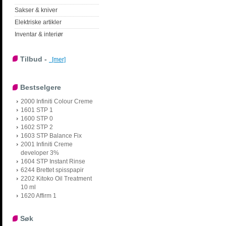
Sakser & kniver
Elektriske artikler
Inventar & interiør
Tilbud -
[mer]
Bestselgere
2000 Infiniti Colour Creme
1601 STP 1
1600 STP 0
1602 STP 2
1603 STP Balance Fix
2001 Infiniti Creme
developer 3%
1604 STP Instant Rinse
6244 Brettet spisspapir
2202 Kitoko Oil Treatment
10 ml
1620 Affirm 1
Søk