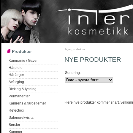
Nye produkter
Produkter
NYE PRODUKTER
Kampanje / Gaver
Hårpleie
Sortering:
Hårfarger
Avfarging
Bleking & lysning
Permanenter
Flere nye produkter kommer snart, velkom
Kamrens & fargefjerner
Refectocil
Salongrekvisita
Børster
Kammer